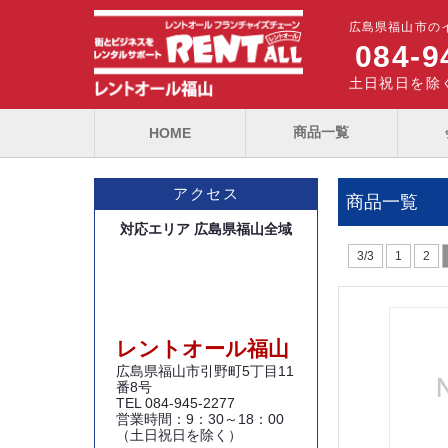
広島県福山市の
084-9
土日祝日を除く
商品一覧
HOME
アクセス
商品一覧
対応エリア 広島県福山全域
3/3
1
2
レントオール福山
広島県福山市引野町5丁目11
番8号
TEL
084-945-2277
営業時間：9：30～18：00
（土日祝日を除く）