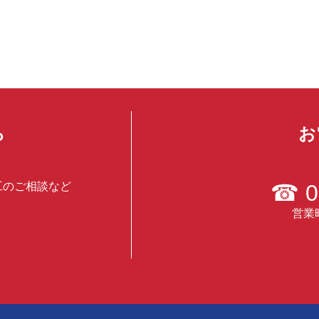
ら
お
工のご相談など
☎
0
営業時