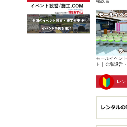
場設営
モールイベン
ト｜会場設営
レン