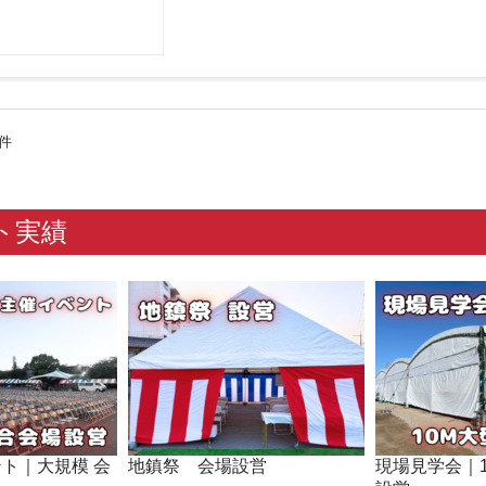
5件
ト実績
ト｜大規模 会
地鎮祭 会場設営
現場見学会｜