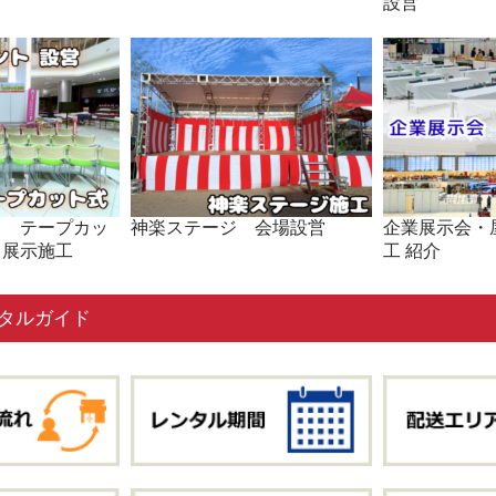
設営
ト テープカッ
神楽ステージ 会場設営
企業展示会・
・展示施工
工 紹介
タルガイド