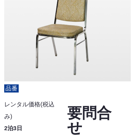
品番
レンタル価格(税込
要問合
み)
せ
2泊3日