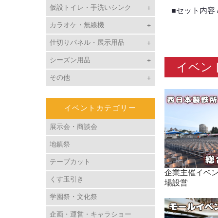
仮設トイレ・手洗いシンク
■セット内容 
カラオケ・無線機
仕切りパネル・展示用品
シーズン用品
イベン
その他
イベントカテゴリー
展示会・商談会
地鎮祭
テープカット
企業主催イベン
くす玉引き
場設営
学園祭・文化祭
企画・運営・キャラショー