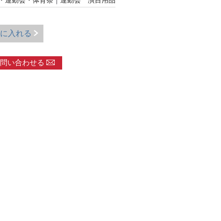
・運動会・体育祭
｜
運動会 演目用品
に入れる
問い合わせる