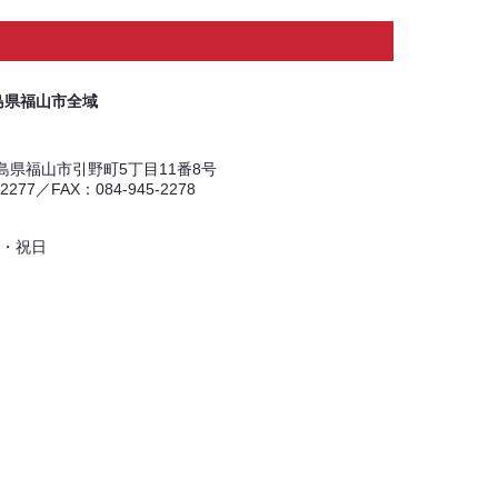
島県福山市全域
 広島県福山市引野町5丁目11番8号
-2277／FAX：084-945-2278
・祝日