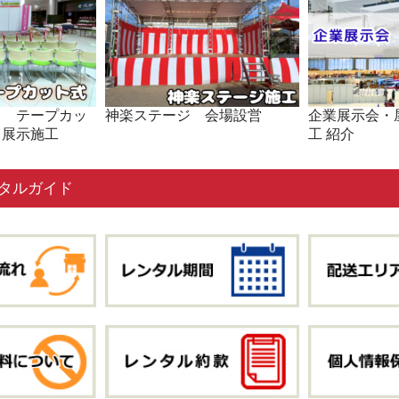
ト テープカッ
神楽ステージ 会場設営
企業展示会・
・展示施工
工 紹介
タルガイド