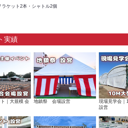
/ ラケット2本・シャトル2個
ト実績
ト｜大規模 会
地鎮祭 会場設営
現場見学会｜
設営