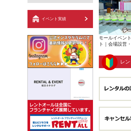
イベント実績
モールイベン
ト｜会場設営
レン