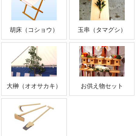
胡床（コショウ）
玉串（タマグシ）
大榊（オオサカキ）
お供え物セット