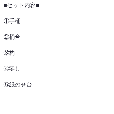
■セット内容■
①手桶
②桶台
③杓
④零し
⑤紙のせ台