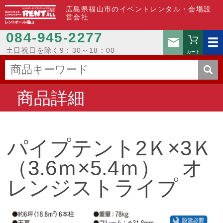
広島県福山市のイベントレンタル・会場設
営会社
084-945-2277
お問い
土日祝日を除く9：30～18：00
カート
商品詳細
パイプテント2Ｋ×3Ｋ
（3.6ｍ×5.4ｍ） オ
レンジストライプ