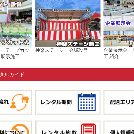
ト テープカッ
神楽ステージ 会場設営
企業展示会・
・展示施工
工 紹介
タルガイド