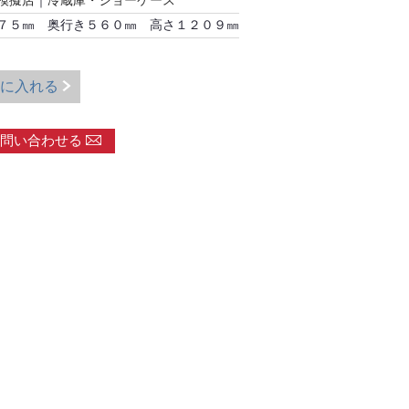
模擬店
｜
冷蔵庫・ショーケース
７５㎜ 奥行き５６０㎜ 高さ１２０９㎜
に入れる
問い合わせる