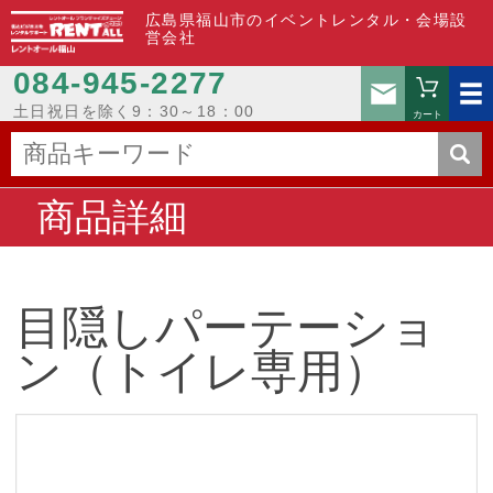
広島県福山市のイベントレンタル・会場設
営会社
084-945-2277
お問い
土日祝日を除く9：30～18：00
カート
商品詳細
目隠しパーテーショ
ン（トイレ専用）