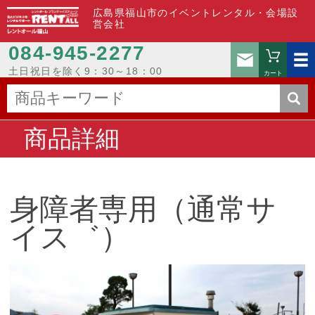
広島県福山市のイベントレンタル・会場設
営会社
084-945-2277
お問い
土日祝日を除く9：30～18：00
カート
商品詳細
身障者専用（通常サ
イス゛）