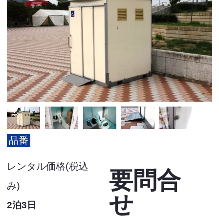
品番
レンタル価格(税込
要問合
み)
せ
2泊3日