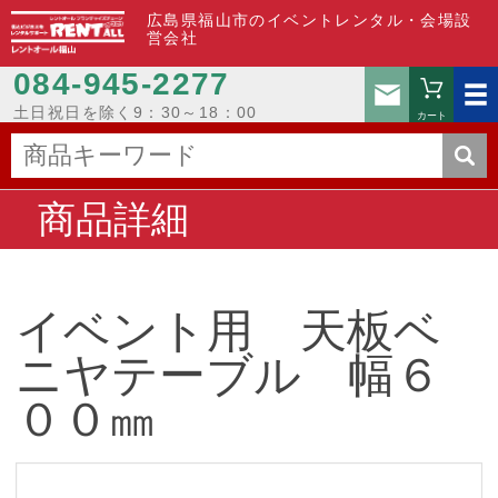
広島県福山市のイベントレンタル・会場設
営会社
084-945-2277
お問い
土日祝日を除く9：30～18：00
カート
商品詳細
イベント用 天板ベ
ニヤテーブル 幅６
００㎜