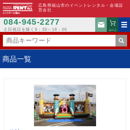
広島県福山市のイベントレンタル・会場設
営会社
084-945-2277
お問い
土日祝日を除く9：30～18：00
カート
商品一覧