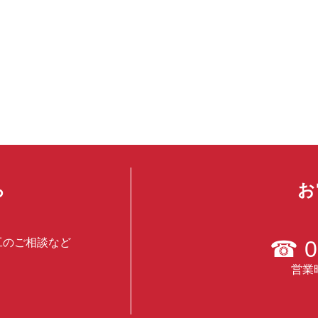
ら
お
工のご相談など
☎
0
営業時