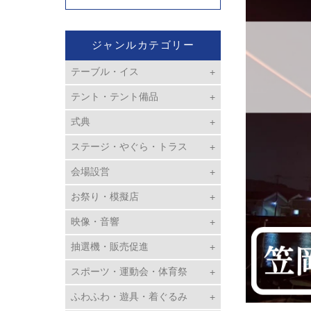
ジャンルカテゴリー
テーブル・イス
テント・テント備品
式典
ステージ・やぐら・トラス
会場設営
お祭り・模擬店
映像・音響
抽選機・販売促進
スポーツ・運動会・体育祭
ふわふわ・遊具・着ぐるみ