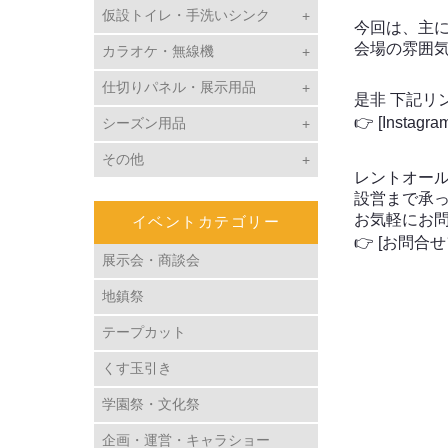
仮設トイレ・手洗いシンク
今回は、主に
会場の雰囲気
カラオケ・無線機
仕切りパネル・展示用品
是非 下記リ
👉 [Instagr
シーズン用品
その他
レントオー
設営まで承
お気軽にお
イベントカテゴリー
👉 [お問合
展示会・商談会
地鎮祭
テープカット
くす玉引き
学園祭・文化祭
企画・運営・キャラショー